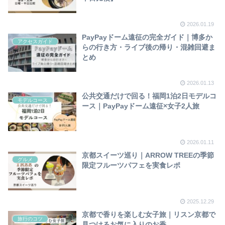
2026.01.19
PayPayドーム遠征の完全ガイド｜博多か
アクセスガイド
らの行き方・ライブ後の帰り・混雑回避ま
とめ
2026.01.13
公共交通だけで回る！福岡1泊2日モデルコ
モデルコース
ース｜PayPayドーム遠征×女子2人旅
2026.01.11
京都スイーツ巡り｜ARROW TREEの季節
グルメ
限定フルーツパフェを実食レポ
2025.12.29
京都で香りを楽しむ女子旅｜リスン京都で
旅行のコツ
見つけるお気に入りのお香