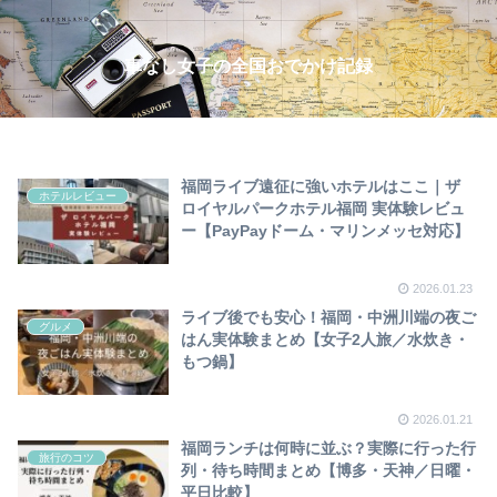
車なし女子の全国おでかけ記録
福岡ライブ遠征に強いホテルはここ｜ザ
ホテルレビュー
ロイヤルパークホテル福岡 実体験レビュ
ー【PayPayドーム・マリンメッセ対応】
2026.01.23
ライブ後でも安心！福岡・中洲川端の夜ご
グルメ
はん実体験まとめ【女子2人旅／水炊き・
もつ鍋】
2026.01.21
福岡ランチは何時に並ぶ？実際に行った行
旅行のコツ
列・待ち時間まとめ【博多・天神／日曜・
平日比較】