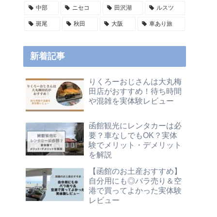
中部
ニセコ
田沢湖
ルスツ
斑尾
秋田
大阪
車あり旅
新着記事
りくろーおじさんは大丸梅
田店がおすすめ！待ち時間
や混雑を実体験レビュー
函館観光にレンタカーは必
要？車なしでもOK？実体
験でメリット・デメリット
を解説
【函館のお土産おすすめ】
自分用にも◎バラ売り＆空
港で買ってよかった実体験
レビュー