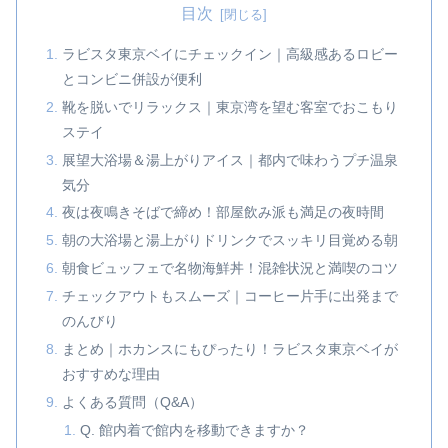
目次
ラビスタ東京ベイにチェックイン｜高級感あるロビー
とコンビニ併設が便利
靴を脱いでリラックス｜東京湾を望む客室でおこもり
ステイ
展望大浴場＆湯上がりアイス｜都内で味わうプチ温泉
気分
夜は夜鳴きそばで締め！部屋飲み派も満足の夜時間
朝の大浴場と湯上がりドリンクでスッキリ目覚める朝
朝食ビュッフェで名物海鮮丼！混雑状況と満喫のコツ
チェックアウトもスムーズ｜コーヒー片手に出発まで
のんびり
まとめ｜ホカンスにもぴったり！ラビスタ東京ベイが
おすすめな理由
よくある質問（Q&A）
Q. 館内着で館内を移動できますか？