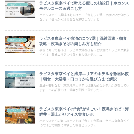
ラビスタ東京ベイで叶える癒しの1泊2日｜ホカンス
モデルコース
モデルコース＆過ごし方
ホテルステイに興味はあるけど、「何をして過ごせばいいか分から
ない」「せっかく泊まるなら満喫したい」と...
ラビスタ東京ベイ宿泊のコツ7選｜混雑回避・朝食
旅行のコツ
攻略・夜鳴きそばの楽しみ方も紹介
事前に知っておけば、ラビスタ滞在はもっと快適に！ラビスタ東京
ベイは、豊洲エリアに位置する人気ホテル。...
ラビスタ東京ベイと湾岸エリアのホテルを徹底比較
旅行のコツ
｜朝食・大浴場・口コミから選び方まで解説
豊洲や有明など、東京湾岸エリアには魅力的なホテルが点在してい
ます。この記事では、筆者が実際に宿泊した...
ラビスタ東京ベイの“食”がすごい！夜鳴きそば・海
グルメ
鮮丼・湯上がりアイス実食レポ
ホテルステイの楽しみといえば「食」！今回は、ラビスタ東京ベイ
に宿泊して実際に体験した朝食ビュッフェ、...