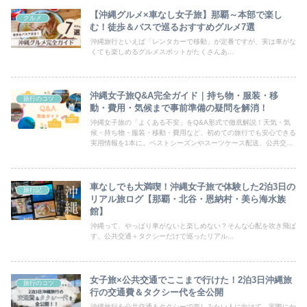
【沖縄グルメ×車なし女子旅】那覇～本部で楽し
グルメ
む！徒歩＆バスで巡るおすすめグルメ7選
沖縄旅行といえば「レンタカーで移動」が定番ですが、実は車がな
くても楽しめるグルメスポットがたくさんあ...
沖縄女子旅Q&A完全ガイド｜持ち物・服装・移
旅行のコツ
動・費用・気候まで事前準備の疑問を解消！
沖縄女子旅の「よくある不安」をQ&A形式で徹底解説！天気・気
候・持ち物・服装・移動・費用など、初めての旅行でも安心できる
実用情報を1本に。ベストシーズンやスーツケース配送、公共交通
の使い方など女子目線でのリアルなアドバイスが満載！
車なしでも大満喫！沖縄女子旅で体験した2泊3日の
旅行記
リアル旅ログ【那覇・北谷・恩納村・美ら海水族
館】
沖縄って、やっぱり車がないと楽しめない？そんな心配を吹き飛ば
す、公共交通＋タクシーだけで巡ったリアル...
女子旅×公共交通でここまで行けた！2泊3日沖縄旅
旅行のコツ
行の交通費＆タクシー代を全公開
沖縄旅行を公共交通＆タクシーで楽しみたい人に向けて、実際にか