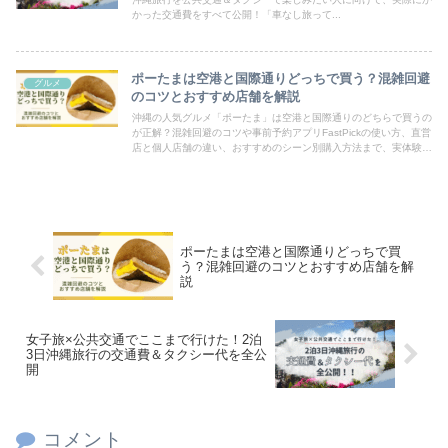
かった交通費をすべて公開！「車なし旅って...
ポーたまは空港と国際通りどっちで買う？混雑回避
グルメ
のコツとおすすめ店舗を解説
沖縄の人気グルメ「ポーたま」は空港と国際通りのどちらで買うの
が正解？混雑回避のコツや事前予約アプリFastPickの使い方、直営
店と個人店舗の違い、おすすめのシーン別購入方法まで、実体験を
もとに詳しく解説。旅の予定に合わせてスムーズにおいしいポーク
卵おにぎりを手に入れるヒントが満載！
ポーたまは空港と国際通りどっちで買
う？混雑回避のコツとおすすめ店舗を解
説
女子旅×公共交通でここまで行けた！2泊
3日沖縄旅行の交通費＆タクシー代を全公
開
コメント